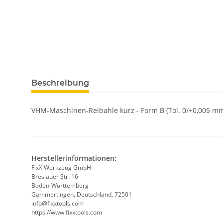
weitere Registerkarten anzeigen
Beschreibung
VHM-Maschinen-Reibahle kurz - Form B (Tol. 0/+0,005 mm
Herstellerinformationen:
FixX Werkzeug GmbH
Breslauer Str. 16
Baden-Württemberg
Gammertingen, Deutschland, 72501
info@fixxtools.com
https://www.fixxtools.com