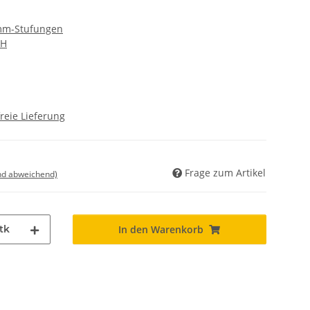
 mm-Stufungen
bH
reie Lieferung
Frage zum Artikel
nd abweichend)
tk
In den Warenkorb