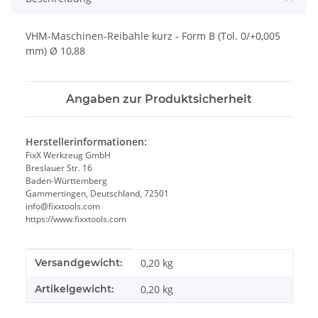
VHM-Maschinen-Reibahle kurz - Form B (Tol. 0/+0,005
mm) Ø 10,88
Angaben zur Produktsicherheit
Herstellerinformationen:
FixX Werkzeug GmbH
Breslauer Str. 16
Baden-Württemberg
Gammertingen, Deutschland, 72501
info@fixxtools.com
https://www.fixxtools.com
Produkteigenschaft
Wert
Versandgewicht:
0,20 kg
Artikelgewicht:
0,20
kg