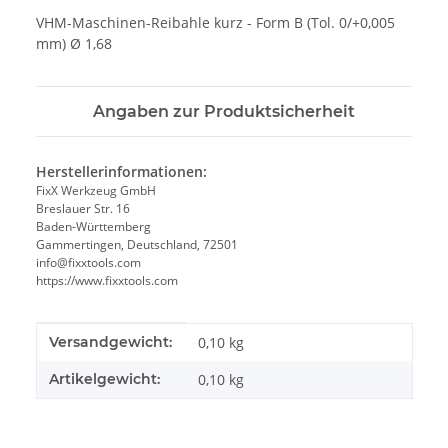
VHM-Maschinen-Reibahle kurz - Form B (Tol. 0/+0,005
mm) Ø 1,68
Angaben zur Produktsicherheit
Herstellerinformationen:
FixX Werkzeug GmbH
Breslauer Str. 16
Baden-Württemberg
Gammertingen, Deutschland, 72501
info@fixxtools.com
https://www.fixxtools.com
Produkteigenschaft
Wert
Versandgewicht:
0,10 kg
Artikelgewicht:
0,10
kg