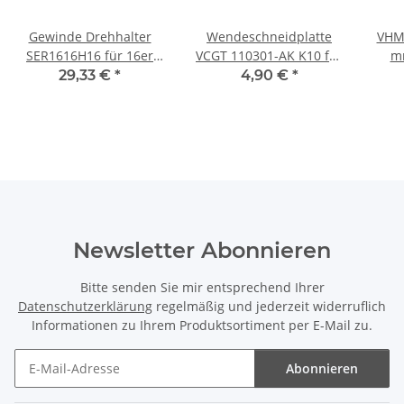
Gewinde Drehhalter
Wendeschneidplatte
VHM 
SER1616H16 für 16er
VCGT 110301-AK K10 für
mm
ISO-Gewindeplatte
Alu/NE-Metalle
Dr
29,33 €
*
4,90 €
*
**NEU**
Kunststoff
Newsletter Abonnieren
Bitte senden Sie mir entsprechend Ihrer
Datenschutzerklärung
regelmäßig und jederzeit widerruflich
Informationen zu Ihrem Produktsortiment per E-Mail zu.
Abonnieren
Newsletter Abonnieren