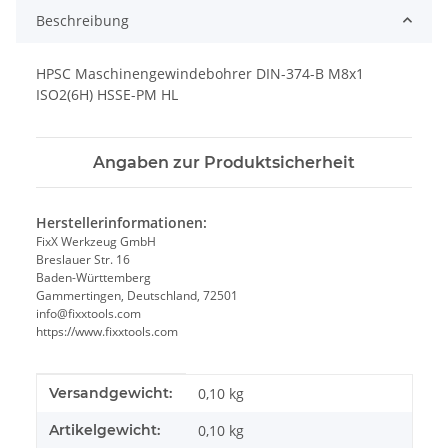
Beschreibung
HPSC Maschinengewindebohrer DIN-374-B M8x1
ISO2(6H) HSSE-PM HL
Angaben zur Produktsicherheit
Herstellerinformationen:
FixX Werkzeug GmbH
Breslauer Str. 16
Baden-Württemberg
Gammertingen, Deutschland, 72501
info@fixxtools.com
https://www.fixxtools.com
Produkteigenschaft
Wert
Versandgewicht:
0,10 kg
Artikelgewicht:
0,10
kg