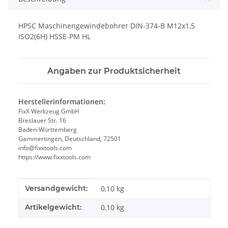
HPSC Maschinengewindebohrer DIN-374-B M12x1,5
ISO2(6H) HSSE-PM HL
Angaben zur Produktsicherheit
Herstellerinformationen:
FixX Werkzeug GmbH
Breslauer Str. 16
Baden-Württemberg
Gammertingen, Deutschland, 72501
info@fixxtools.com
https://www.fixxtools.com
Produkteigenschaft
Wert
Versandgewicht:
0,10 kg
Artikelgewicht:
0,10
kg