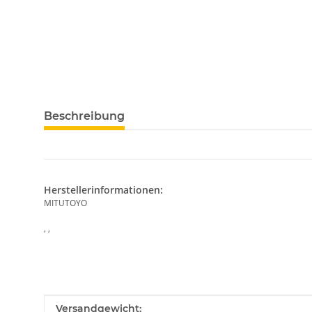
weitere Registerkarten anzeigen
Beschreibung
Herstellerinformationen:
MITUTOYO
, ,
Produkteigenschaft
Wert
Versandgewicht: