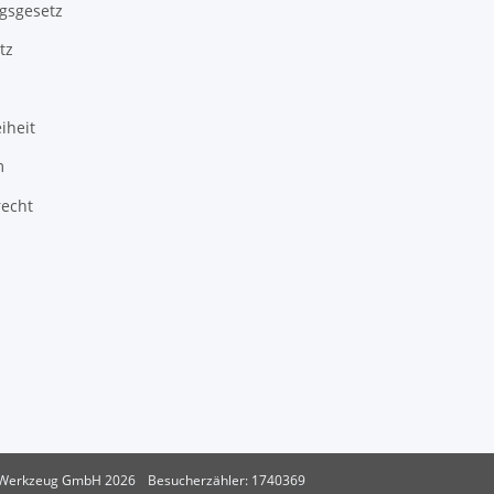
gsgesetz
tz
iheit
m
recht
 Werkzeug GmbH 2026
Besucherzähler: 1740369