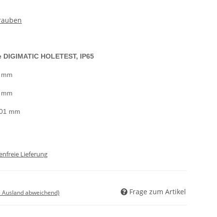
rauben
e DIGIMATIC HOLETEST, IP65
5 mm
5 mm
001 mm
nfreie Lieferung
Frage zum Artikel
- Ausland abweichend)