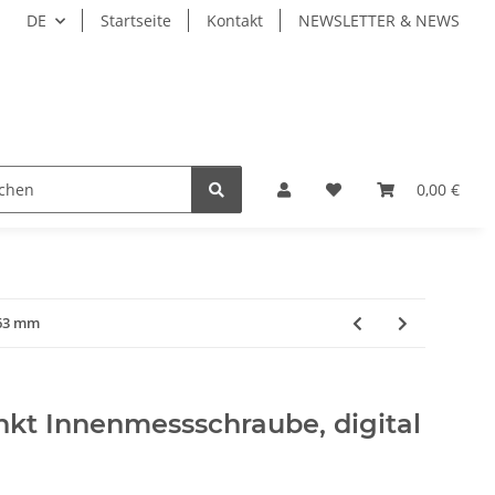
DE
Startseite
Kontakt
NEWSLETTER & NEWS
ZEUGE
WERKZEUGAUFNAHMEN
WERKSTÜCKSP
0,00 €
-63 mm
nkt Innenmessschraube, digital