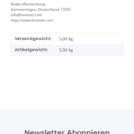
Baden-Württemberg
Gammertingen, Deutschland, 72501
info@fixxtools.com
https://www.fixxtools.com
Produkteigenschaft
Wert
Versandgewicht:
5,00 kg
Artikelgewicht:
5,00
kg
Newsletter Abonnieren