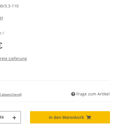
0/3.3-110
bH
 !
€
reie Lieferung
Frage zum Artikel
d abweichend)
tk
In den Warenkorb