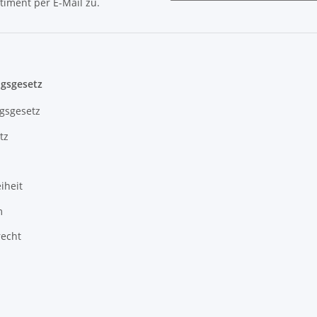
timent per E-Mail zu.
Newsletter Abonnieren
gsgesetz
gsgesetz
tz
iheit
m
recht