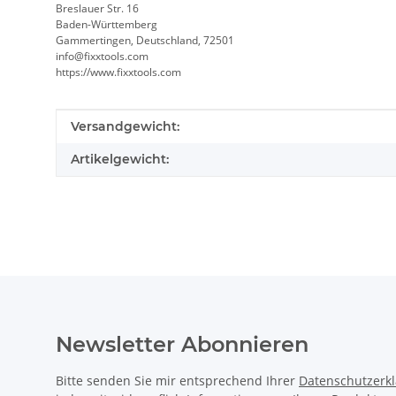
Breslauer Str. 16
Baden-Württemberg
Gammertingen, Deutschland, 72501
info@fixxtools.com
https://www.fixxtools.com
Produkteigenschaft
Wert
Versandgewicht:
Artikelgewicht:
Newsletter Abonnieren
Bitte senden Sie mir entsprechend Ihrer
Datenschutzerk