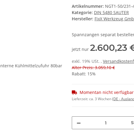
Artikelnummer:
NGT1-50/231-4
Kategorie:
DIN 5480 SAUTER
Hersteller:
FixX Werkzeug Gm
Spannzangen separat bestellen
2.600,23 
jetzt nur
exkl. 19% USt. ,
Versandkostenf
Alter Preis: 3.059,10 €
Rabatt:
15%
Momentan nicht verfügbar
Lieferzeit:
ca. 3 Wochen
(DE - Auslan
S