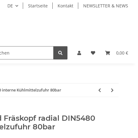
DE
Startseite
Kontakt
NEWSLETTER & NEWS
ZEUGE
WERKZEUGAUFNAHMEN
WERKSTÜCKSP
0,00 €
0 interne Kühlmittelzufuhr 80bar
 Fräskopf radial DIN5480
elzufuhr 80bar