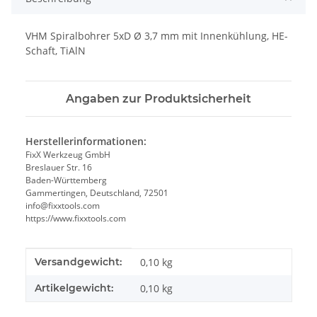
VHM Spiralbohrer 5xD Ø 3,7 mm mit Innenkühlung, HE-
Schaft, TiAlN
Angaben zur Produktsicherheit
Herstellerinformationen:
FixX Werkzeug GmbH
Breslauer Str. 16
Baden-Württemberg
Gammertingen, Deutschland, 72501
info@fixxtools.com
https://www.fixxtools.com
Produkteigenschaft
Wert
Versandgewicht:
0,10 kg
Artikelgewicht:
0,10
kg