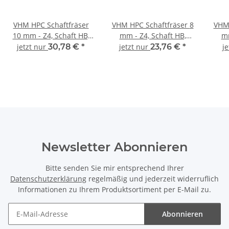
VHM HPC Schaftfräser
VHM HPC Schaftfräser 8
VHM 
10 mm - Z4, Schaft HB,
mm - Z4, Schaft HB,
mm
Drallwinkel 35/38°
Drallwinkel 35/38°
D
jetzt nur
30,78 €
*
jetzt nur
23,76 €
*
j
Eckfase 45°
Eckfase 45°
Newsletter Abonnieren
Bitte senden Sie mir entsprechend Ihrer
Datenschutzerklärung
regelmäßig und jederzeit widerruflich
Informationen zu Ihrem Produktsortiment per E-Mail zu.
Abonnieren