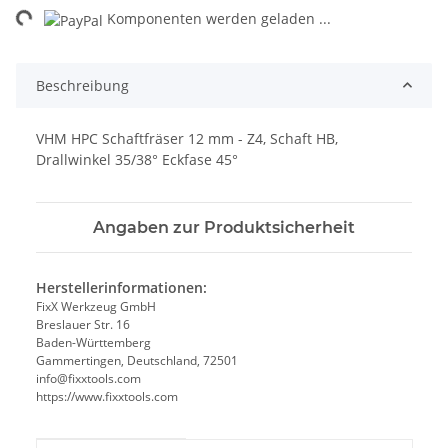
ng...
Komponenten werden geladen ...
Beschreibung
VHM HPC Schaftfräser 12 mm - Z4, Schaft HB,
Drallwinkel 35/38° Eckfase 45°
Angaben zur Produktsicherheit
Herstellerinformationen:
FixX Werkzeug GmbH
Breslauer Str. 16
Baden-Württemberg
Gammertingen, Deutschland, 72501
info@fixxtools.com
https://www.fixxtools.com