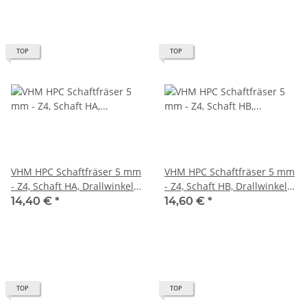
TOP
TOP
VHM HPC Schaftfräser 5 mm
VHM HPC Schaftfräser 5 mm
- Z4, Schaft HA, Drallwinkel
- Z4, Schaft HB, Drallwinkel
35/38° Eckfase 45°
35/38° Eckfase 45°
14,40 €
*
14,60 €
*
TOP
TOP