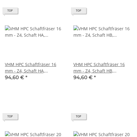
TOP
TOP
VHM HPC Schaftfräser 16
VHM HPC Schaftfräser 16
mm - Z4, Schaft HA,
mm - Z4, Schaft HB,
Drallwinkel 35/38° Eckfase
Drallwinkel 35/38° Eckfase
94,60 €
*
94,60 €
*
45°
45°
TOP
TOP