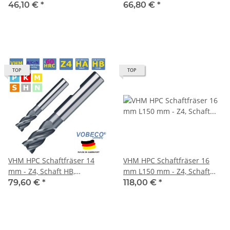
Drallwinkel 35/38° Eckfase
HB, Drallwinkel 35/38°
46,10 €
*
66,80 €
*
45°
Eckfase 45°
TOP
TOP
VHM HPC Schaftfräser 14
VHM HPC Schaftfräser 16
mm - Z4, Schaft HB,
mm L150 mm - Z4, Schaft
Drallwinkel 35/38° Eckfase
HB, Drallwinkel 35/38°
79,60 €
*
118,00 €
*
45°
Eckfase 45°