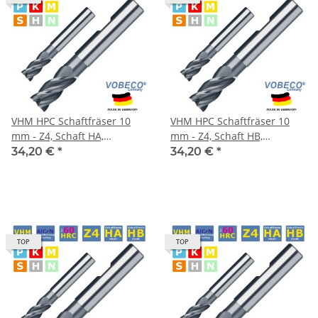
VHM HPC Schaftfräser 10
VHM HPC Schaftfräser 10
mm - Z4, Schaft HA,
mm - Z4, Schaft HB,
Drallwinkel 35/38° Eckfase
Drallwinkel 35/38° Eckfase
34,20 €
*
34,20 €
*
45°
45°
TOP
TOP