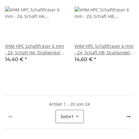
VHM HPC Schaftfräser 6 mm
VHM HPC Schaftfräser 6 mm
- Z4, Schaft HA, Drallwinkel
- Z4, Schaft HB, Drallwinkel
35/38° Eckfase 45°
35/38° Eckfase 45°
14,40 €
*
14,60 €
*
Artikel 1 - 20 von 24
Seite
1