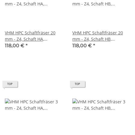
VHM HPC Schaftfräser 20
VHM HPC Schaftfräser 20
mm - Z4, Schaft HA,
mm - Z4, Schaft HB,
Drallwinkel 35/38° Eckfase
Drallwinkel 35/38° Eckfase
118,00 €
*
118,00 €
*
45°
45°
TOP
TOP