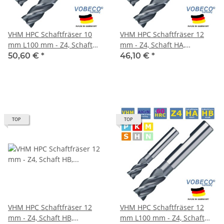
VHM HPC Schaftfräser 10
VHM HPC Schaftfräser 12
mm L100 mm - Z4, Schaft
mm - Z4, Schaft HA,
HB, Drallwinkel 35/38°
Drallwinkel 35/38° Eckfase
50,60 €
*
46,10 €
*
Eckfase 45°
45°
TOP
TOP
VHM HPC Schaftfräser 12
VHM HPC Schaftfräser 12
mm - Z4, Schaft HB,
mm L100 mm - Z4, Schaft