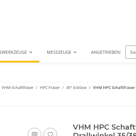
SWERKZEUGE
MESSZEUGE
ANGETRIEBENE WERK
VHM-Schaftfräser
HPC Fräser
45° Eckfase
VHM HPC Schaftfräser 1
VHM HPC Schaftf
Drallwinkel 35/3