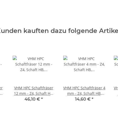
unden kauften dazu folgende Artike
er
VHM HPC Schaftfräser
VHM HPC Schaftfräser 4
VH
B,
12 mm - Z4, Schaft HB,
mm - Z4, Schaft HB,
Drallwinkel 35/38°
Drallwinkel 35/38°
46,10 €
*
14,60 €
*
Eckfase 45°
Eckfase 45°