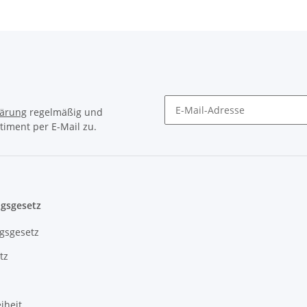
lärung
regelmäßig und
timent per E-Mail zu.
Newsletter Abonnieren
gsgesetz
gsgesetz
tz
iheit