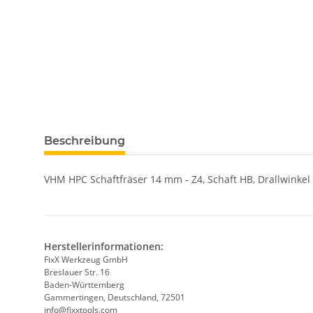
weitere Registerkarten anzeigen
Beschreibung
VHM HPC Schaftfräser 14 mm - Z4, Schaft HB, Drallwinkel 
Herstellerinformationen:
FixX Werkzeug GmbH
Breslauer Str. 16
Baden-Württemberg
Gammertingen, Deutschland, 72501
info@fixxtools.com