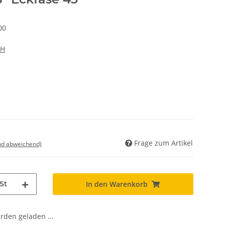
00
bH
Frage zum Artikel
nd abweichend)
St
In den Warenkorb
den geladen ...