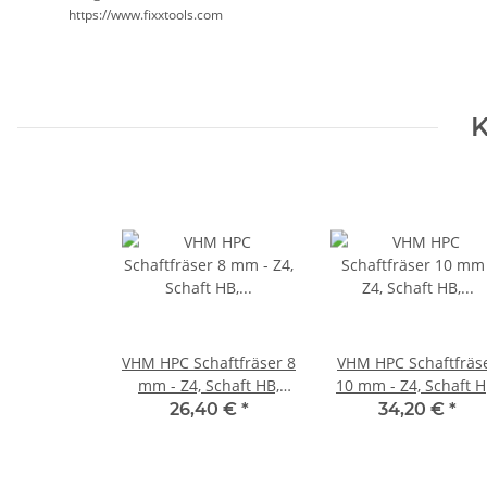
https://www.fixxtools.com
K
VHM HPC Schaftfräser 8
VHM HPC Schaftfräs
mm - Z4, Schaft HB,
10 mm - Z4, Schaft H
Drallwinkel 35/38°
Drallwinkel 35/38°
26,40 €
*
34,20 €
*
Eckfase 45°
Eckfase 45°