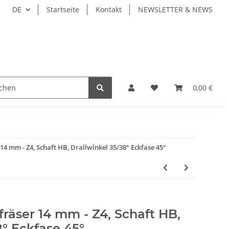
DE
Startseite
Kontakt
NEWSLETTER & NEWS
ZEUGE
WERKZEUGAUFNAHMEN
WERKSTÜCKSP
0,00 €
4 mm - Z4, Schaft HB, Drallwinkel 35/38° Eckfase 45°
räser 14 mm - Z4, Schaft HB,
8° Eckfase 45°