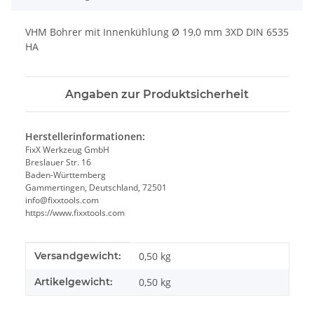
VHM Bohrer mit Innenkühlung Ø 19,0 mm 3XD DIN 6535
HA
Angaben zur Produktsicherheit
Herstellerinformationen:
FixX Werkzeug GmbH
Breslauer Str. 16
Baden-Württemberg
Gammertingen, Deutschland, 72501
info@fixxtools.com
https://www.fixxtools.com
Produkteigenschaft
Wert
Versandgewicht:
0,50 kg
Artikelgewicht:
0,50
kg