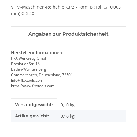
VHM-Maschinen-Reibahle kurz - Form B (Tol. 0/+0,005
mm) Ø 3,40
Angaben zur Produktsicherheit
Herstellerinformationen:
FixX Werkzeug GmbH
Breslauer Str. 16
Baden-Württemberg
Gammertingen, Deutschland, 72501
info@fixxtools.com
https://www.fixxtools.com
Produkteigenschaft
Wert
Versandgewicht:
0,10 kg
Artikelgewicht:
0,10
kg