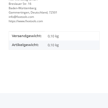
Breslauer Str. 16
Baden-Württemberg
Gammertingen, Deutschland, 72501
info@fixxtools.com
https://www.fixxtools.com
Produkteigenschaft
Wert
Versandgewicht:
0,10 kg
Artikelgewicht:
0,10
kg