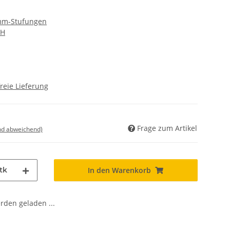
 mm-Stufungen
bH
reie Lieferung
Frage zum Artikel
nd abweichend)
tk
In den Warenkorb
den geladen ...