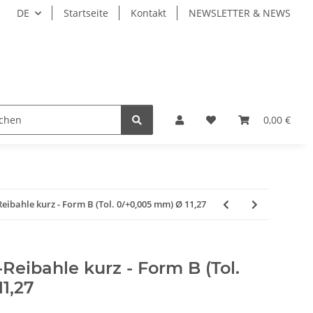
DE
Startseite
Kontakt
NEWSLETTER & NEWS
ZEUGE
WERKZEUGAUFNAHMEN
WERKSTÜCKSP
0,00 €
bahle kurz - Form B (Tol. 0/+0,005 mm) Ø 11,27
eibahle kurz - Form B (Tol.
1,27