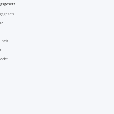
gsgesetz
gsgesetz
tz
iheit
m
recht