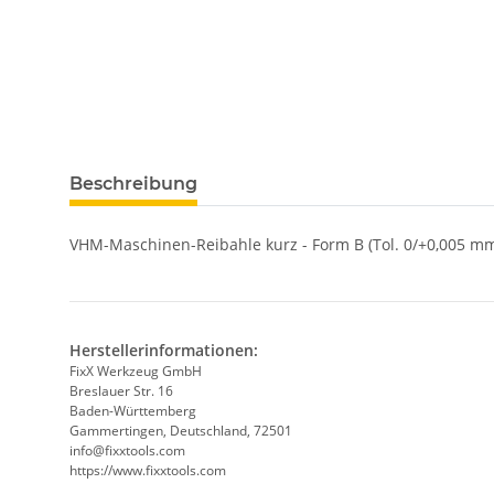
weitere Registerkarten anzeigen
Beschreibung
VHM-Maschinen-Reibahle kurz - Form B (Tol. 0/+0,005 mm
Herstellerinformationen:
FixX Werkzeug GmbH
Breslauer Str. 16
Baden-Württemberg
Gammertingen, Deutschland, 72501
info@fixxtools.com
https://www.fixxtools.com