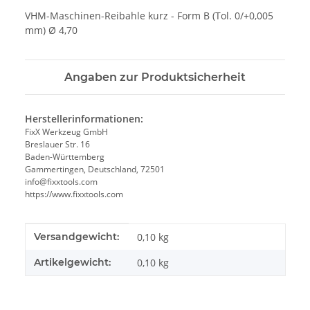
VHM-Maschinen-Reibahle kurz - Form B (Tol. 0/+0,005
mm) Ø 4,70
Angaben zur Produktsicherheit
Herstellerinformationen:
FixX Werkzeug GmbH
Breslauer Str. 16
Baden-Württemberg
Gammertingen, Deutschland, 72501
info@fixxtools.com
https://www.fixxtools.com
Produkteigenschaft
Wert
Versandgewicht:
0,10 kg
Artikelgewicht:
0,10
kg