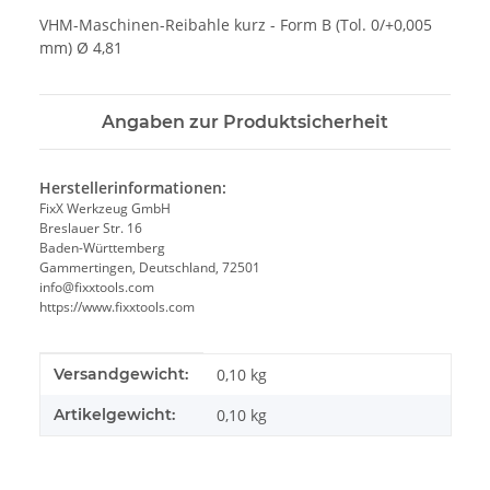
VHM-Maschinen-Reibahle kurz - Form B (Tol. 0/+0,005
mm) Ø 4,81
Angaben zur Produktsicherheit
Herstellerinformationen:
FixX Werkzeug GmbH
Breslauer Str. 16
Baden-Württemberg
Gammertingen, Deutschland, 72501
info@fixxtools.com
https://www.fixxtools.com
Produkteigenschaft
Wert
Versandgewicht:
0,10 kg
Artikelgewicht:
0,10
kg