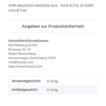
VHM-Maschinen-Reibahle kurz - Form B (Tol. 0/+0,005
mm) Ø 5,44
Angaben zur Produktsicherheit
Herstellerinformationen:
FixX Werkzeug GmbH
Breslauer Str. 16
Baden-Württemberg
Gammertingen, Deutschland, 72501
info@fixxtools.com
https://www.fixxtools.com
Produkteigenschaft
Wert
Versandgewicht:
0,10 kg
Artikelgewicht:
0,10
kg