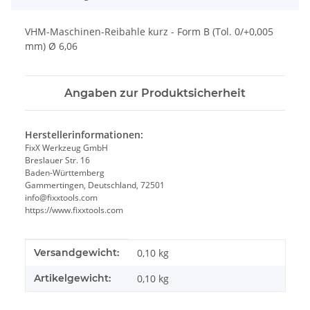
VHM-Maschinen-Reibahle kurz - Form B (Tol. 0/+0,005
mm) Ø 6,06
Angaben zur Produktsicherheit
Herstellerinformationen:
FixX Werkzeug GmbH
Breslauer Str. 16
Baden-Württemberg
Gammertingen, Deutschland, 72501
info@fixxtools.com
https://www.fixxtools.com
Produkteigenschaft
Wert
Versandgewicht:
0,10 kg
Artikelgewicht:
0,10
kg