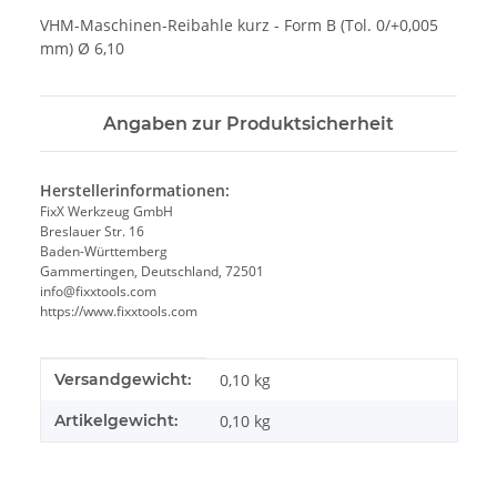
VHM-Maschinen-Reibahle kurz - Form B (Tol. 0/+0,005
mm) Ø 6,10
Angaben zur Produktsicherheit
Herstellerinformationen:
FixX Werkzeug GmbH
Breslauer Str. 16
Baden-Württemberg
Gammertingen, Deutschland, 72501
info@fixxtools.com
https://www.fixxtools.com
Produkteigenschaft
Wert
Versandgewicht:
0,10 kg
Artikelgewicht:
0,10
kg