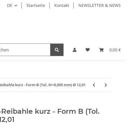
DE
Startseite
Kontakt
NEWSLETTER & NEWS
ZEUGE
WERKZEUGAUFNAHMEN
WERKSTÜCKSP
0,00 €
bahle kurz - Form B (Tol. 0/+0,005 mm) Ø 12,01
eibahle kurz - Form B (Tol.
2,01