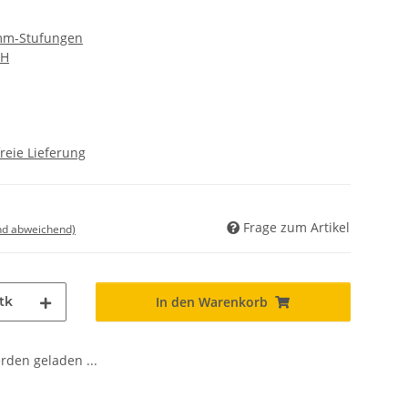
 mm-Stufungen
bH
reie Lieferung
Frage zum Artikel
nd abweichend)
tk
In den Warenkorb
den geladen ...