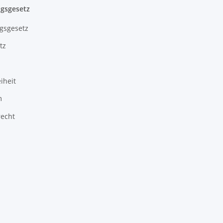
gsgesetz
gsgesetz
tz
iheit
m
recht