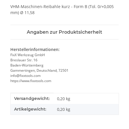
VHM-Maschinen-Reibahle kurz - Form B (Tol. 0/+0,005
mm) Ø 11,58
Angaben zur Produktsicherheit
Herstellerinformationen:
FixX Werkzeug GmbH
Breslauer Str. 16
Baden-Württemberg
Gammertingen, Deutschland, 72501
info@fixxtools.com
https://www.fixxtools.com
Produkteigenschaft
Wert
Versandgewicht:
0,20 kg
Artikelgewicht:
0,20
kg