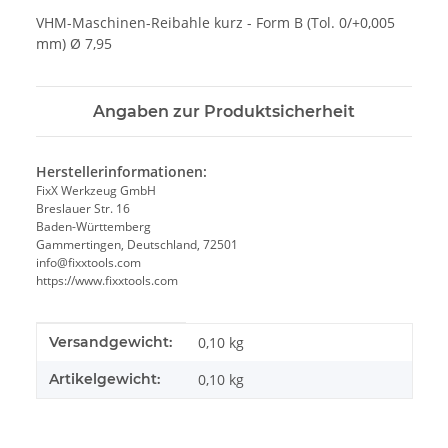
VHM-Maschinen-Reibahle kurz - Form B (Tol. 0/+0,005
mm) Ø 7,95
Angaben zur Produktsicherheit
Herstellerinformationen:
FixX Werkzeug GmbH
Breslauer Str. 16
Baden-Württemberg
Gammertingen, Deutschland, 72501
info@fixxtools.com
https://www.fixxtools.com
Produkteigenschaft
Wert
Versandgewicht:
0,10 kg
Artikelgewicht:
0,10
kg