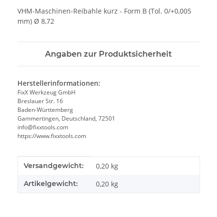
VHM-Maschinen-Reibahle kurz - Form B (Tol. 0/+0,005
mm) Ø 8,72
Angaben zur Produktsicherheit
Herstellerinformationen:
FixX Werkzeug GmbH
Breslauer Str. 16
Baden-Württemberg
Gammertingen, Deutschland, 72501
info@fixxtools.com
https://www.fixxtools.com
Produkteigenschaft
Wert
Versandgewicht:
0,20 kg
Artikelgewicht:
0,20
kg