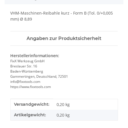
VHM-Maschinen-Reibahle kurz - Form B (Tol. 0/+0,005
mm) Ø 8,89
Angaben zur Produktsicherheit
Herstellerinformationen:
FixX Werkzeug GmbH
Breslauer Str. 16
Baden-Württemberg
Gammertingen, Deutschland, 72501
info@fixxtools.com
https://www.fixxtools.com
Produkteigenschaft
Wert
Versandgewicht:
0,20 kg
Artikelgewicht:
0,20
kg