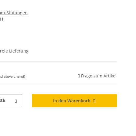
 mm-Stufungen
bH
reie Lieferung
Frage zum Artikel
nd abweichend)
Stk
In den Warenkorb