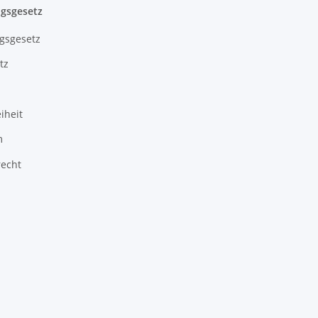
gsgesetz
gsgesetz
tz
iheit
m
recht