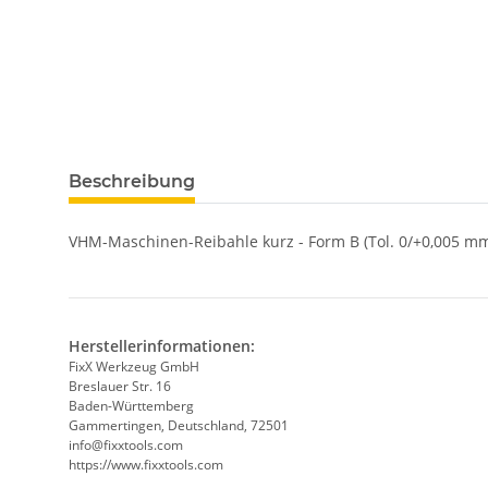
weitere Registerkarten anzeigen
Beschreibung
VHM-Maschinen-Reibahle kurz - Form B (Tol. 0/+0,005 mm
Herstellerinformationen:
FixX Werkzeug GmbH
Breslauer Str. 16
Baden-Württemberg
Gammertingen, Deutschland, 72501
info@fixxtools.com
https://www.fixxtools.com