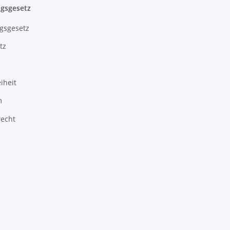
gsgesetz
gsgesetz
tz
iheit
m
recht