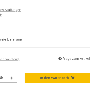
 mm-Stufungen
bH
reie Lieferung
Frage zum Artikel
nd abweichend)
tk
In den Warenkorb