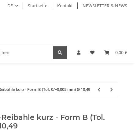
DE
Startseite
Kontakt
NEWSLETTER & NEWS
ZEUGE
WERKZEUGAUFNAHMEN
WERKSTÜCKSP
0,00 €
bahle kurz - Form B (Tol. 0/+0,005 mm) Ø 10,49
eibahle kurz - Form B (Tol.
10,49