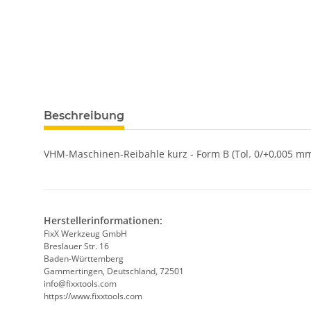
weitere Registerkarten anzeigen
Beschreibung
VHM-Maschinen-Reibahle kurz - Form B (Tol. 0/+0,005 mm
Herstellerinformationen:
FixX Werkzeug GmbH
Breslauer Str. 16
Baden-Württemberg
Gammertingen, Deutschland, 72501
info@fixxtools.com
https://www.fixxtools.com