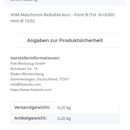
VHM-Maschinen-Reibahle kurz - Form B (Tol. 0/+0,005
mm) Ø 10,92
Angaben zur Produktsicherheit
Herstellerinformationen:
FixX Werkzeug GmbH
Breslauer Str. 16
Baden-Württemberg
Gammertingen, Deutschland, 72501
info@fixxtools.com
https://www.fixxtools.com
Produkteigenschaft
Wert
Versandgewicht:
0,20 kg
Artikelgewicht:
0,20
kg