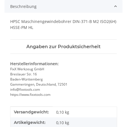
Beschreibung
HPSC Maschinengewindebohrer DIN-371-B M2 ISO2(6H)
HSSE-PM HL
Angaben zur Produktsicherheit
Herstellerinformationen:
FixX Werkzeug GmbH
Breslauer Str. 16
Baden-Württemberg
Gammertingen, Deutschland, 72501
info@fixxtools.com
https://www.fixxtools.com
Produkteigenschaft
Wert
Versandgewicht:
0,10 kg
Artikelgewicht:
0,10
kg